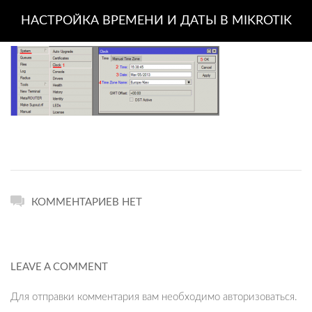
НАСТРОЙКА ВРЕМЕНИ И ДАТЫ В MIKROTIK
КОММЕНТАРИЕВ НЕТ
LEAVE A COMMENT
Для отправки комментария вам необходимо
авторизоваться
.