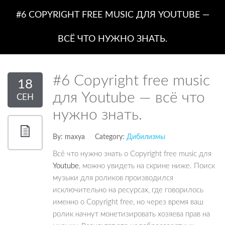
#6 COPYRIGHT FREE MUSIC ДЛЯ YOUTUBE —
ВСЁ ЧТО НУЖНО ЗНАТЬ.
#6 Copyright free music
18
для Youtube — всё что
СЕН
нужно знать.
By:
maxya
Category:
Дибилизмы
Всё что нужно знать о Copyright free music для
Youtube
, можно увидеть на скрине ниже. Поиск
музыки для роликов производился
исключительно на ресурсах, где говорилось
именно о Copyright free, но через время ваш
ролик начнут монетизировать хозяева прав на