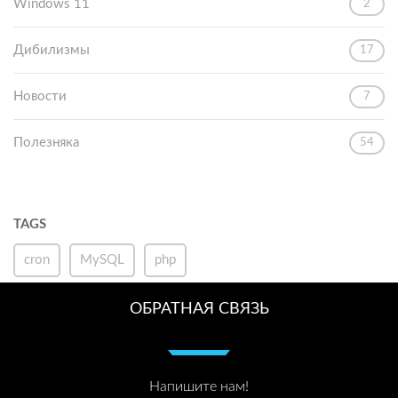
Windows 11
2
Дибилизмы
17
Новости
7
Полезняка
54
TAGS
cron
MySQL
php
ОБРАТНАЯ СВЯЗЬ
Напишите нам!