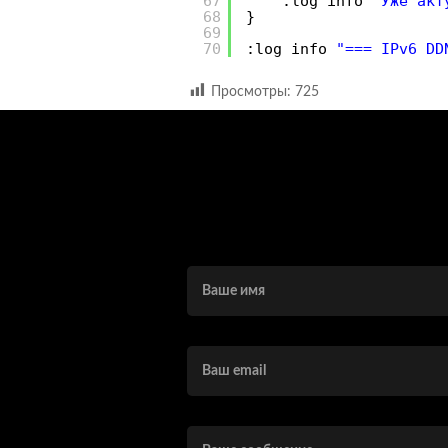
67
:log info
"Уже акт
68
}
69
70
:log info
"=== IPv6 DD
Просмотры:
725