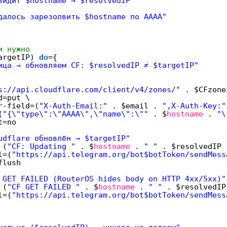
видит $hostname → $resolvedIP"
далось зарезолвить $hostname по AAAA"
и нужно
targetIP)
do
={
ица → обновляем CF: $resolvedIP ≠ $targetIP"
s://api.cloudflare.com/client/v4/zones/"
. $CFzon
d=put \
r-field=(
"X-Auth-Email:"
. $email .
",X-Auth-Key:"
(
"{\"type\":\"AAAA\",\"name\":\""
. $
hostname
.
"\
t=no
udflare обновлён → $targetIP"
 (
"CF: Updating "
. $
hostname
.
" "
. $resolvedI
l=(
"https://api.telegram.org/bot$botToken/sendMess
flush
 GET FAILED (RouterOS hides body on HTTP 4xx/5xx)"
 (
"CF GET FAILED "
. $
hostname
.
" "
. $resolved
l=(
"https://api.telegram.org/bot$botToken/sendMess