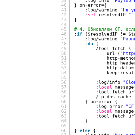
39
:log info
"Роутер 
40
} on-error={
41
:log
/warning
"Не у
42
:
set
resolvedIP
""
43
}
44
45
# 4. Обновляем CF, есл
46
:
if
($resolvedIP != $
47
:log
/warning
"Разн
48
:
do
{
49
/tool
fetch \
50
url=(
"http
51
http-metho
52
http-heade
53
http-data=
54
keep-resul
55
56
:log
/info
"Clo
57
:
local
message
58
:tool fetch ur
59
/ip
dns cache 
60
} on-error={
61
:log error
"CF
62
:
local
message
63
:tool fetch ur
64
}
65
66
}
else
={