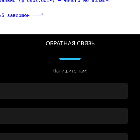
уально ($resolvedIP) — ничего не делаем"
NS завершён ==="
ОБРАТНАЯ СВЯЗЬ
Напишите нам!