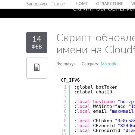
Запорожье-ITшное
HOME
ОГЛАВЛЕНИЕ
V
СКРИПТ ОБНОВЛЕНИЯ 
Скрипт обновле
14
ФЕВ
имени на Cloudf
By:
maxya
Category:
Mikrotik
CF_IPV6
1
:global botToken
2
:global chatID
3
4
:
local
hostname
"hd.zp
5
:
local
WANInterface
"I
6
:
local
email
"max@mail
7
8
:
local
CFtoken
"3c8c58
9
:
local
CFzoneid
"824d6
10
:
local
CFrecordid
"d1a