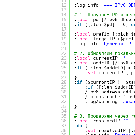
11
12
:log info
"=== IPv6 DD
13
14
# 1. Получаем PD и цел
15
:
local
pd [
/ipv6
dhcp-
16
:
if
([:len $pd] = 0)
d
17
18
:
local
prefix [:pick $
19
:
local
targetIP ($pre
20
:log info
"Целевой IP:
21
22
# 2. Обновляем локальн
23
:
local
currentIP
""
24
:
local
addrID [
/ipv6
a
25
:
if
([:len $addrID] >
26
:
set
currentIP [:p
27
}
28
:
if
($currentIP != $t
29
:
if
([:len $addrI
30
/ipv6
address add 
31
/ip
dns cache flus
32
:log
/warning
"Лока
33
}
34
35
# 3. Проверяем через r
36
:
local
resolvedIP
""
37
:
do
{
38
:
set
resolvedIP [: