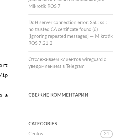
Mikrotik ROS 7
DoH server connection error: SSL: ssl:
no trusted CA certificate found (6)
[ignoring repeated messages] — Mikrotik
ROS 7.21.2
Отслеживаем клиентов wireguard с
ertise=no]
уведомлением в Telegram
/ipv6
address get $addrID address]
"/"
]]
e advertise=no
СВЕЖИЕ КОММЕНТАРИИ
CATEGORIES
Centos
24