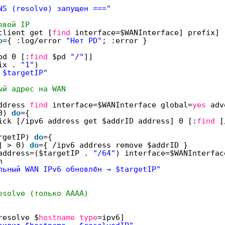
NS (resolve) запущен ==="
евой IP
client get [
find
interface=$WANInterface] prefix]
o
={ :log
/error
"Нет PD"
; :error }
pd 0 [:
find
$pd
"/"
]]
fix .
"1"
)
 $targetIP"
ый адрес на WAN
ddress
find
interface=$WANInterface global=
yes
adv
 0)
do
={
ick [
/ipv6
address get $addrID address] 0 [:
find
[
argetIP)
do
={
D] > 0)
do
={
/ipv6
address remove $addrID }
address=($targetIP .
"/64"
) interface=$WANInterfac
h
льный WAN IPv6 обновлён → $targetIP"
esolve (только AAAA)
resolve $
hostname
type
=ipv6]