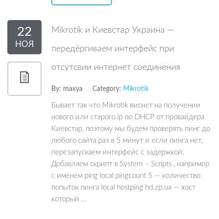
22
Mikrotik и Киевстар Украина —
НОЯ
передёргиваем интерфейс при
отсутсвии интернет соединения
By:
maxya
Category:
Mikrotik
Бывает так что Mikrotik виснет на получении
нового или старого ip по DHCP от провайдера
Киевстар, поэтому мы будем проверять пинг до
любого сайта раз в 5 минут и если пинга нет,
перезапускаем интерфейс с задержкой.
Добавляем скрипт в System – Scripts , например
с именем ping local pingcount 5 — количество
попыток пинга local hostping hd.zp.ua — хост
который …