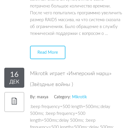
потрачено большое количество времени.
После чего попытались программно увеличить
размер RAID5 массива, на что система сказала
об ограничениях. Было обращение в службу
технической поддержки с вопросом о …
Read More
16
Mikrotik играет «Имперский марш»
ДЕК
(Звёздные войны )
By:
maxya
Category:
Mikrotik
:beep frequency=500 length=500ms;:delay
500ms; :beep frequency=500
length=500ms;:delay 500ms; :beep
frequency=500 length=500ms;:delay 500ms;