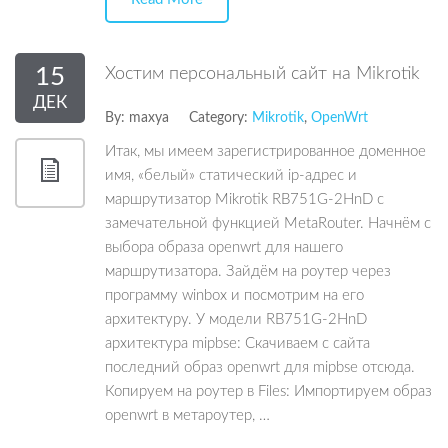
15
Хостим персональный сайт на Mikrotik
ДЕК
By:
maxya
Category:
Mikrotik
,
OpenWrt
Итак, мы имеем зарегистрированное доменное
имя, «белый» статический ip-адрес и
маршрутизатор Mikrotik RB751G-2HnD c
замечательной функцией MetaRouter. Начнём с
выбора образа openwrt для нашего
маршрутизатора. Зайдём на роутер через
программу winbox и посмотрим на его
архитектуру. У модели RB751G-2HnD
архитектура mipbse: Скачиваем с сайта
последний образ openwrt для mipbse отсюда.
Копируем на роутер в Files: Импортируем образ
openwrt в метароутер, …