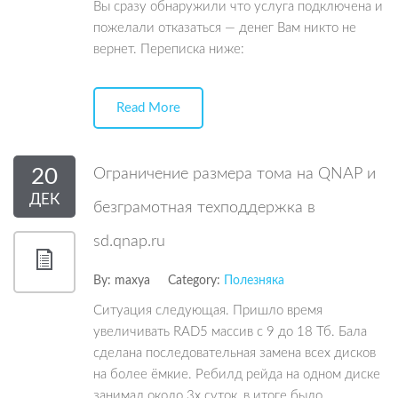
Вы сразу обнаружили что услуга подключена и
пожелали отказаться — денег Вам никто не
вернет. Переписка ниже:
Read More
20
Ограничение размера тома на QNAP и
ДЕК
безграмотная техподдержка в
sd.qnap.ru
By:
maxya
Category:
Полезняка
Ситуация следующая. Пришло время
увеличивать RAD5 массив с 9 до 18 Тб. Бала
сделана последовательная замена всех дисков
на более ёмкие. Ребилд рейда на одном диске
занимал около 3х суток, в итоге было