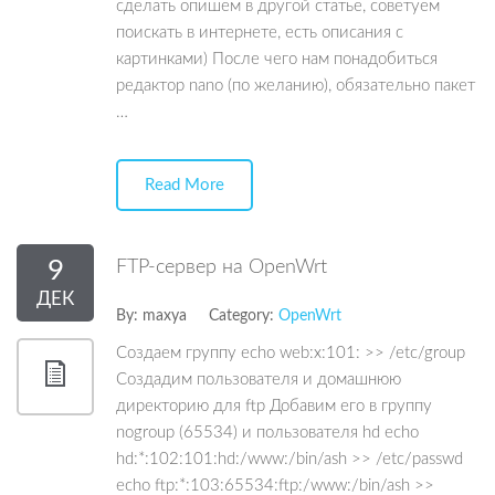
сделать опишем в другой статье, советуем
поискать в интернете, есть описания с
картинками) После чего нам понадобиться
редактор nano (по желанию), обязательно пакет
…
Read More
9
FTP-сервер на OpenWrt
ДЕК
By:
maxya
Category:
OpenWrt
Создаем группу echo web:x:101: >> /etc/group
Создадим пользователя и домашнюю
директорию для ftp Добавим его в группу
nogroup (65534) и пользователя hd echo
hd:*:102:101:hd:/www:/bin/ash >> /etc/passwd
echo ftp:*:103:65534:ftp:/www:/bin/ash >>