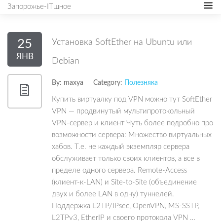
Запорожье-ITшное
25
Установка SoftEther на Ubuntu или
ЯНВ
Debian
By:
maxya
Category:
Полезняка
Купить виртуалку под VPN можно тут SoftEther
VPN — продвинутый мультипротокольный
VPN-сервер и клиент Чуть более подробно про
возможности сервера: Множество виртуальных
хабов. Т.е. не каждый экземпляр сервера
обслуживает только своих клиентов, а все в
пределе одного сервера. Remote-Access
(клиент-к-LAN) и Site-to-Site (объединение
двух и более LAN в одну) туннелей.
Поддержка L2TP/IPsec, OpenVPN, MS-SSTP,
L2TPv3, EtherIP и своего протокола VPN …