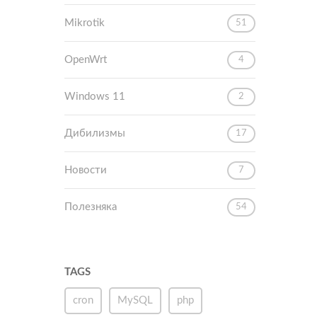
Mikrotik
51
OpenWrt
4
Windows 11
2
Дибилизмы
17
Новости
7
Полезняка
54
TAGS
cron
MySQL
php