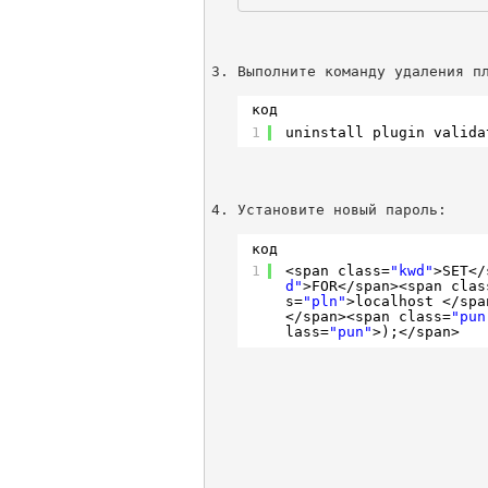
код
1
uninstall plugin valida
Установите новый пароль:
код
1
<span class=
"kwd"
>SET<
/
d"
>FOR<
/span
><span clas
s=
"pln"
>localhost <
/spa
<
/span
><span class=
"pun
lass=
"pun"
>);<
/span
>