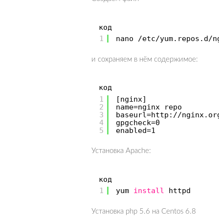
код
1
nano
/etc/yum
.repos.d
/n
и сохраняем в нём содержимое:
код
1
[nginx]
2
name=nginx repo
3
baseurl=http:
//nginx
.or
4
gpgcheck=0
5
enabled=1
Установка Apache:
код
1
yum
install
httpd
Установка php 5.6 на Centos 6.8