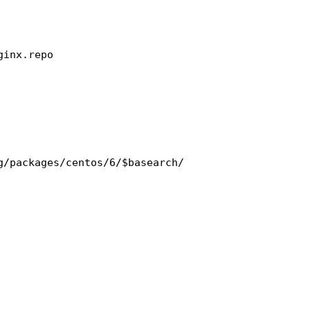
ginx
.repo
g
/packages/centos/6/
$basearch/