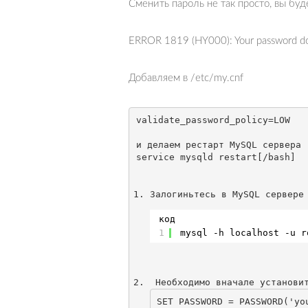
Сменить пароль не так просто, вы бу
ERROR 1819 (HY000): Your password does
Добавляем в /etc/my.cnf
validate_password_policy
=
LOW

и делаем рестарт MySQL сервера

service mysqld restart
код
1
mysql -h localhost -u r
SET
 PASSWORD 
=
 PASSWORD
(
'yo