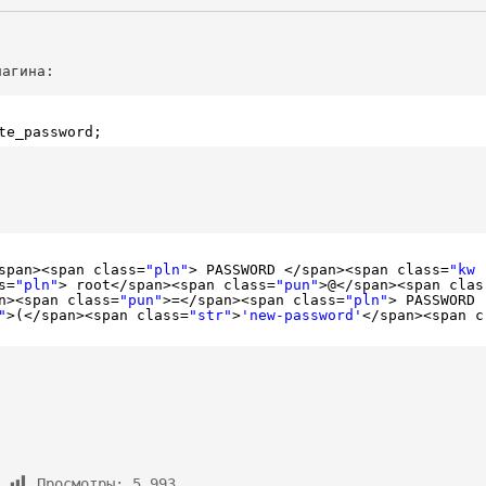
te_password;
span
><span class=
"pln"
> PASSWORD <
/span
><span class=
"kw
s=
"pln"
> root<
/span
><span class=
"pun"
>@<
/span
><span clas
n
><span class=
"pun"
>=<
/span
><span class=
"pln"
> PASSWORD
"
>(<
/span
><span class=
"str"
>
'new-password'
<
/span
><span c
Просмотры:
5 993