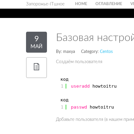
Запорожье-ITшное
HOME
ОГЛАВЛЕНИЕ
V
Базовая настро
9
МАЙ
By:
maxya
Category:
Centos
Создаём пользователя
код
1
useradd
howtoitru
код
1
passwd
howtoitru
Добавьте пользователя (в нашем приме