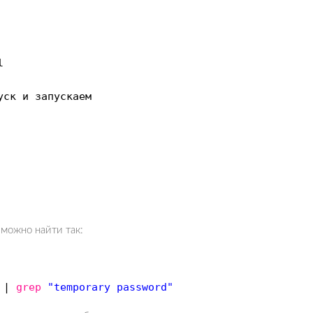
l
уск и запускаем
можно найти так:
g |
grep
"temporary password"