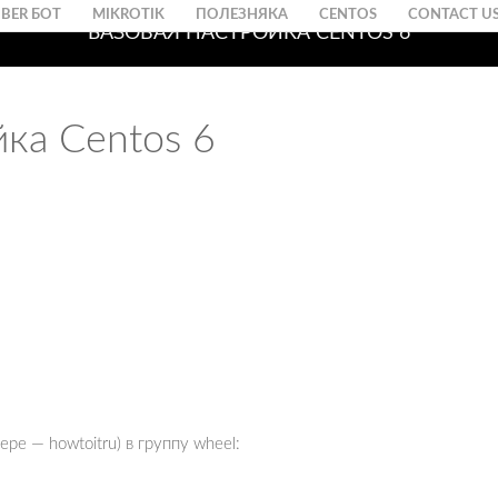
IBER БОТ
MIKROTIK
ПОЛЕЗНЯКА
CENTOS
CONTACT U
БАЗОВАЯ НАСТРОЙКА CENTOS 6
йка Centos 6
ре — howtoitru) в группу wheel: