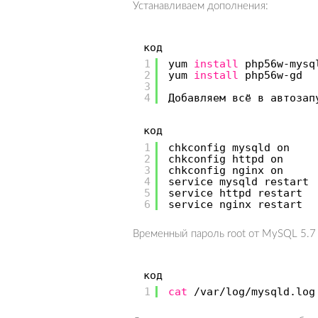
Устанавливаем дополнения:
код
1
yum
install
php56w-mysq
2
yum
install
php56w-gd
3
4
Добавляем всё в автозап
код
1
chkconfig mysqld on
2
chkconfig httpd on
3
chkconfig nginx on
4
service mysqld restart
5
service httpd restart
6
service nginx restart
Временный пароль root от MySQL 5.7 
код
1
cat
/var/log/mysqld
.lo