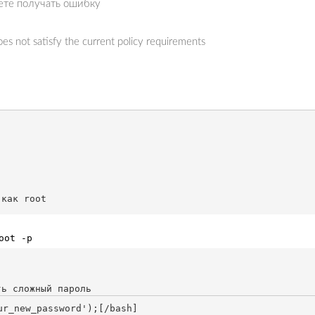
дете получать ошибку
 not satisfy the current policy requirements
oot -p
ur_new_password'
);