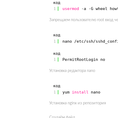
код
1
usermod
-a -G wheel how
Запрещаем пользователю root вход че
код
1
nano
/etc/ssh/sshd_conf
код
1
PermitRootLogin no
Установка редактора nano
код
1
yum
install
nano
Установка nginx из репозитория
Создаём файл