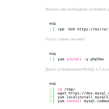
Вначале нам необходимо установить 
код
1
rpm -Uvh https:
//mirror
После ставим сам пакет
код
1
yum
install
-y php56w
Далее устанавливаем MySQL 5.7 из 
код
1
cd
/tmp/
2
wget https:
//dev
.mysql.
3
yum localinstall mysql5
4
yum
install
mysql-commu