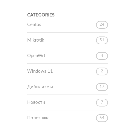
CATEGORIES
Centos
24
Mikrotik
51
OpenWrt
4
Windows 11
2
Дибилизмы
17
с
Новости
7
Полезняка
54