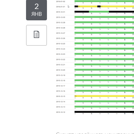
2
ЯНВ