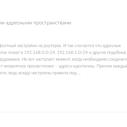
ыми адресными пространствами
олтный настройки на роутерах. И так случается что адресные
лок лежат в 192.168.0.0/24, 192.168.1.0/24 и других подобных
орудования. Но вот наступает момент, когда необходимо соеденит
ает неприятное просветление – адреса идентичны. Причем кажды
сети, ведь всюду настроены правила под …