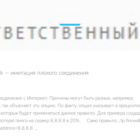
РУБРИКА
"Mikrotik"
tik — имитация плохого соединения
оединение с Интернет. Причины могут быть разные, например
k так объясняет эту опцию. По факту, опция указывает в процентн
 которых будет применяться данное правило. Для примера созда
отерю пинга на сервер 8.8.8.8 в 20%. Само правило: /ip firewall
t-address=8.8.8.8 …