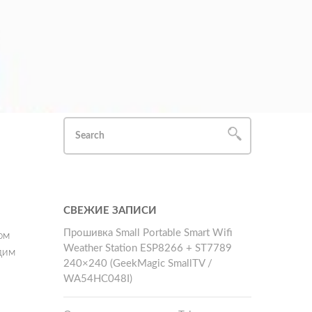
СВЕЖИЕ ЗАПИСИ
Прошивка Small Portable Smart Wifi
ом
Weather Station ESP8266 + ST7789
дим
240×240 (GeekMagic SmallTV /
WA54HC048I)