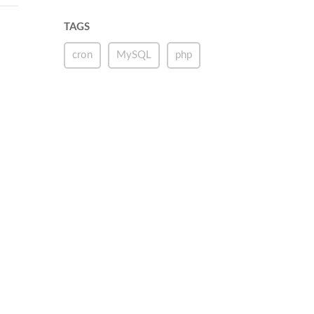
TAGS
cron
MySQL
php