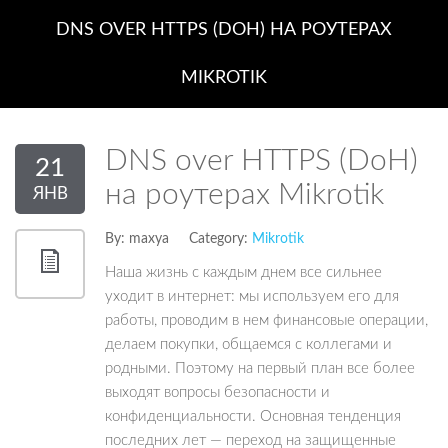
DNS OVER HTTPS (DOH) НА РОУТЕРАХ
MIKROTIK
DNS over HTTPS (DoH)
21
на роутерах Mikrotik
ЯНВ
By:
maxya
Category:
Mikrotik
Наша жизнь с каждым днем все сильнее
уходит в интернет: мы используем его для
работы, проводим в нем финансовые операции,
делаем покупки, общаемся с коллегами и
родными. Поэтому на первый план все более
выходят вопросы безопасности и
конфиденциальности. Основная тенденция
последних лет — переход на защищенные