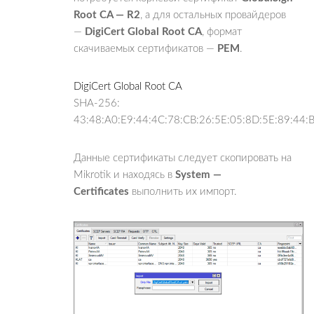
Root CA — R2
, а для остальных провайдеров
—
DigiCert Global Root CA
, формат
скачиваемых сертификатов —
PEM
.
DigiCert Global Root CA
SHA-256:
43:48:A0:E9:44:4C:78:CB:26:5E:05:8D:5E:89:44:
Данные сертификаты следует скопировать на
Mikrotik и находясь в
System —
Certificates
выполнить их импорт.