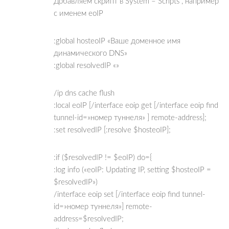
Добавляем скрипт в System – Scripts , например
с именем eoIP
:global hosteoIP «Ваше доменное имя
динамического DNS»
:global resolvedIP «»
/ip dns cache flush
:local eoIP [/interface eoip get [/interface eoip find
tunnel-id=»номер туннеля» ] remote-address];
:set resolvedIP [:resolve $hosteoIP];
:if ($resolvedIP != $eoIP) do={
:log info («eoIP: Updating IP, setting $hosteoIP =
$resolvedIP»)
/interface eoip set [/interface eoip find tunnel-
id=»номер туннеля»] remote-
address=$resolvedIP;