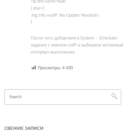
/ip dns cache flush
} else={
:log info «eoIP: No Update Needed!»
}
После чего добавляем в System – Scheduler
задание с именем eoIP и выбираем желаемый
интервал выполнения.
Просмотры:
4 430
СВЕЖИЕ ЗАПИСИ