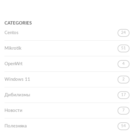
CATEGORIES
Centos
24
Mikrotik
51
OpenWrt
4
Windows 11
2
Дибилизмы
17
Новости
7
Полезняка
54