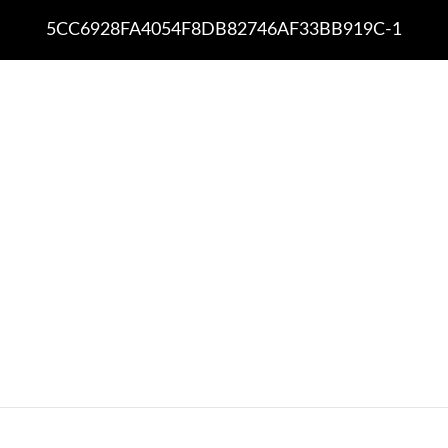
5CC6928FA4054F8DB82746AF33BB919C-1