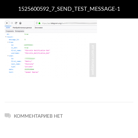
1525600592_7_SEND_TEST_MESSAGE-1
КОММЕНТАРИЕВ НЕТ