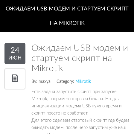
ОЖИДАЕМ USB МОДЕМ И СТАРТУЕМ СКРИПТ
НА MIKROTIK
Ожидаем USB модем и
24
стартуем скрипт на
ИЮН
Mikrotik
By:
maxya
Category:
Mikrotik
Есть задача запустить скрипт при запуске
Mikrotik, например отправка бекапа. Но для
инициализации модема USB нужно время и
скрипт просто не сработает.
Для этого сделаем стартовый скрипт где будем
ожидать модем, после чего запустим уже наш