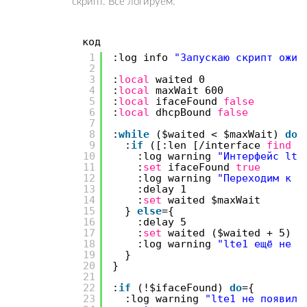
скрипт. Всё логируем.
код
1
:log info
"Запускаю скрипт ожид
2
3
:
local
waited 0
4
:
local
maxWait 600
5
:
local
ifaceFound
false
6
:
local
dhcpBound
false
7
8
:
while
($waited < $maxWait)
do
=
9
:
if
([:len [
/interface
find
w
10
:log warning
"Интерфейс lte
11
:
set
ifaceFound
true
12
:log warning
"Переходим к D
13
:delay 1
14
:
set
waited $maxWait
15
}
else
={
16
:delay 5
17
:
set
waited ($waited + 5)
18
:log warning
"lte1 ещё не п
19
}
20
}
21
22
:
if
(!$ifaceFound)
do
={
23
:log warning
"lte1 не появилс