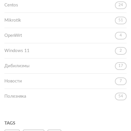
Centos
24
Mikrotik
51
OpenWrt
4
Windows 11
2
Дибилизмы
17
Новости
7
Полезняка
54
TAGS