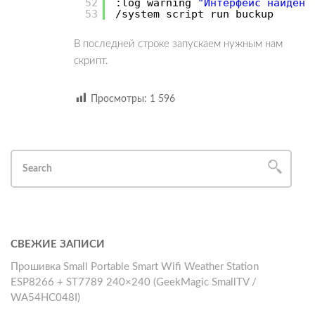
52
:log warning
"Интерфейс найден,
53
/system
script run buckup
В последней строке запускаем нужным нам
скрипт.
Просмотры:
1 596
СВЕЖИЕ ЗАПИСИ
Прошивка Small Portable Smart Wifi Weather Station
ESP8266 + ST7789 240×240 (GeekMagic SmallTV /
WA54HC048I)