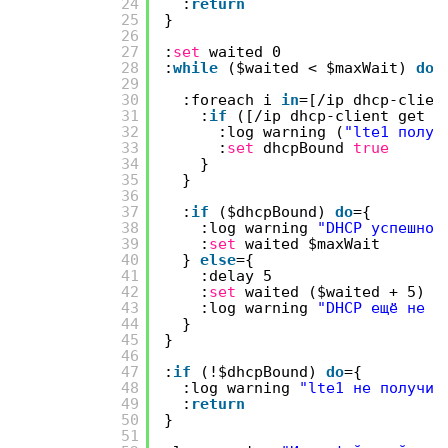
24
:
return
25
}
26
27
:
set
waited 0
28
:
while
($waited < $maxWait)
do
=
29
30
:foreach i
in
=[
/ip
dhcp-clie
31
:
if
([
/ip
dhcp-client get 
32
:log warning (
"lte1 получ
33
:
set
dhcpBound
true
34
}
35
}
36
37
:
if
($dhcpBound)
do
={
38
:log warning
"DHCP успешно,
39
:
set
waited $maxWait
40
}
else
={
41
:delay 5
42
:
set
waited ($waited + 5)
43
:log warning
"DHCP ещё не b
44
}
45
}
46
47
:
if
(!$dhcpBound)
do
={
48
:log warning
"lte1 не получил
49
:
return
50
}
51