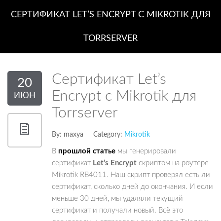
СЕРТИФИКАТ LET’S ENCRYPT С MIKROTIK ДЛЯ
TORRSERVER
Сертификат Let’s
20
Encrypt с Mikrotik для
ИЮН
Torrserver
By:
maxya
Category:
Mikrotik
В
прошлой статье
мы генерировали
сертификат
Let’s
Encrypt
скриптом на роутере
Mikrotik RB4011. Наш скрипт проверял есть ли
сертификат, сколько дней до окончания. И если
меньше 30 дней, мы удаляли текущий
сертификат и получали новый. Всё это