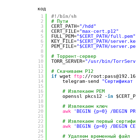
код
1
#!/bin/sh
2
# Пути
3
CERT_PATH=
"/hdd"
4
CERT_FILE=
"max-cert.p12"
5
FULL_PEM=
"$CERT_PATH/full.pem"
6
KEY_FILE=
"$CERT_PATH/server.key
7
PEM_FILE=
"$CERT_PATH/server.pem
8
9
# Торрент-сервер
10
TORR_SERVER=
"/usr/bin/TorrServe
11
12
# Скачиваем P12
13
if
wget
ftp
:
//root
:pass@192.168
14
telegram-send
"Сертификат у
15
16
# Извлекаем PEM
17
openssl pkcs12 -
in
$CERT_PA
18
19
# Извлекаем ключ
20
awk
'BEGIN {p=0} /BEGIN PRI
21
22
# Извлекаем первый сертифик
23
awk
'BEGIN {p=0} /BEGIN CER
24
25
# Удаляем временный файл