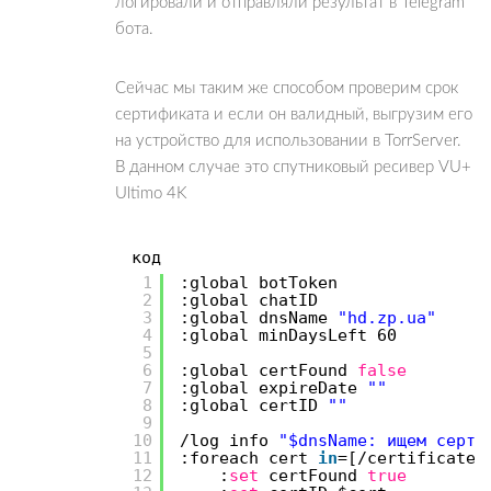
логировали и отправляли результат в Telegram
бота.
Сейчас мы таким же способом проверим срок
сертификата и если он валидный, выгрузим его
на устройство для использовании в TorrServer.
В данном случае это спутниковый ресивер VU+
Ultimo 4K
код
1
:global botToken
2
:global chatID
3
:global dnsName
"hd.zp.ua"
4
:global minDaysLeft 60
5
6
:global certFound
false
7
:global expireDate
""
8
:global certID
""
9
10
/log
info
"$dnsName: ищем серти
11
:foreach cert
in
=[
/certificate
12
:
set
certFound
true