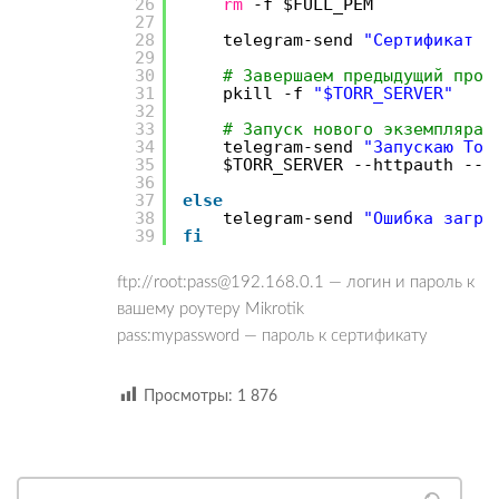
26
rm
-f $FULL_PEM
27
28
telegram-send
"Сертификат и
29
30
# Завершаем предыдущий проц
31
pkill -f
"$TORR_SERVER"
32
33
# Запуск нового экземпляра
34
telegram-send
"Запускаю Tor
35
$TORR_SERVER --httpauth --
36
37
else
38
telegram-send
"Ошибка загру
39
fi
ftp://root:
pass@192.168.0.1
— логин и пароль к
вашему роутеру Mikrotik
pass:mypassword — пароль к сертификату
Просмотры:
1 876