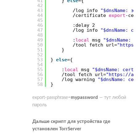
41
}
else
={
42
43
/log
info
"$dnsName: эк
44
/certificate
export
-cer
45
46
:delay 2
47
/log
info
"$dnsName: се
48
49
:
local
msg
"$dnsName: c
50
/tool
fetch url=
"https:
51
}
52
53
}
else
={
54
55
:
local
msg
"$dnsName: certi
56
/tool
fetch url=
"https://ap
57
/log
warning
"$dnsName: сер
58
}
export-passphrase=
mypassword
— тут любой
пароль
Дальше скрипт для устройства где
установлен TorrServer