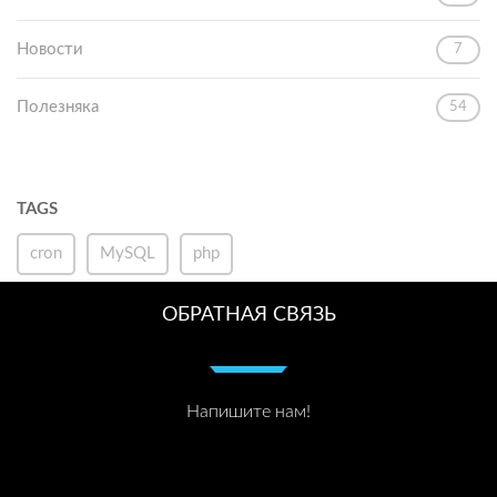
Новости
7
Полезняка
54
TAGS
cron
MySQL
php
ОБРАТНАЯ СВЯЗЬ
Напишите нам!