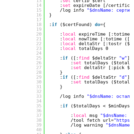
13
:
set
certID $cert
14
:
set
expireDate [
/certifica
15
/log
info
"$dnsName: сертиф
16
}
17
18
:
if
($certFound)
do
={
19
20
:
local
expireTime [:totime 
21
:
local
nowTime [:totime ([
/
22
:
local
deltaStr [:tostr ($e
23
:
local
totalDays 0
24
25
:
if
([:
find
$deltaStr
"w"
] 
26
:
set
totalDays ($totalD
27
:
set
deltaStr [:pick $d
28
}
29
:
if
([:
find
$deltaStr
"d"
] 
30
:
set
totalDays ($totalD
31
}
32
33
/log
info
"$dnsName: остало
34
35
:
if
($totalDays < $minDays
36
37
:
local
msg
"$dnsName: c
38
/tool
fetch url=
"https:
39
/log
warning
"$dnsName:
40