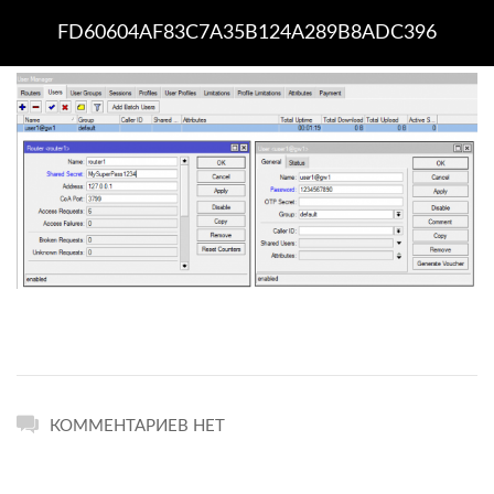
FD60604AF83C7A35B124A289B8ADC396
КОММЕНТАРИЕВ НЕТ