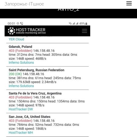
Запорожье-ITшное
AVITO_2