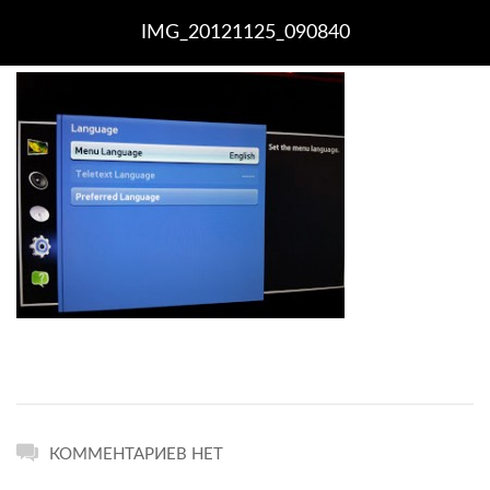
IMG_20121125_090840
КОММЕНТАРИЕВ НЕТ