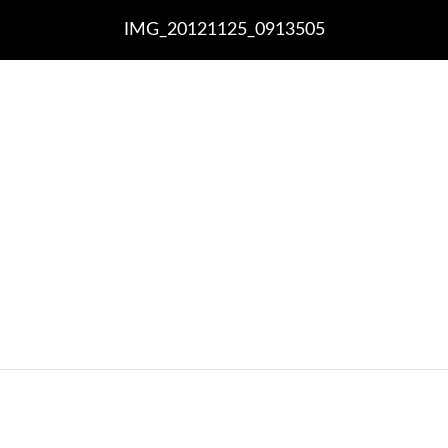
IMG_20121125_0913505