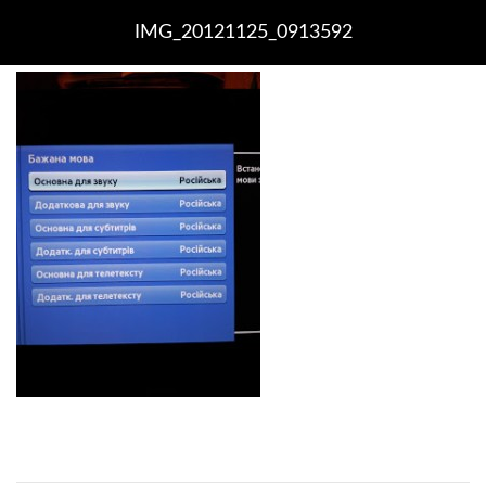
IMG_20121125_0913592