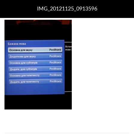
IMG_20121125_0913596