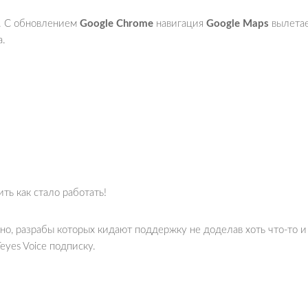
s. С обновлением
Google Chrome
навигация
Google Maps
вылета
а.
ть как стало работать!
дно, разрабы которых кидают поддержку не доделав хоть что-то и
yes Voice подписку.