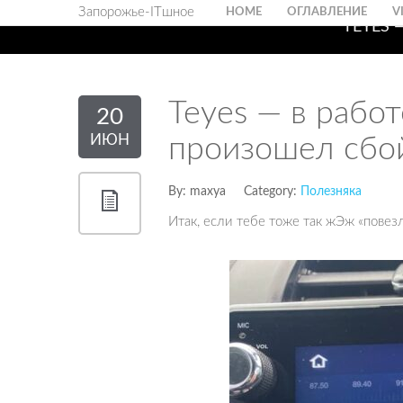
Запорожье-ITшное
HOME
ОГЛАВЛЕНИЕ
V
TEYES
Teyes — в рабо
20
ИЮН
произошел сбо
By:
maxya
Category:
Полезняка
Итак, если тебе тоже так жЭж «повезл