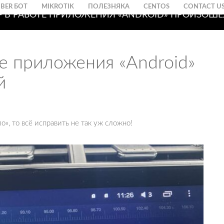
IBER БОТ
MIKROTIK
ПОЛЕЗНЯКА
CENTOS
CONTACT U
 — В РАБОТЕ ПРИЛОЖЕНИЯ «ANDROID» ПРОИЗОШЕ
те приложения «Android»
й
о», то всё исправить не так уж сложно!