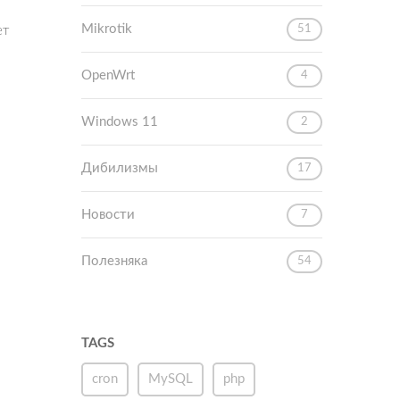
Mikrotik
51
ет
OpenWrt
4
Windows 11
2
Дибилизмы
17
Новости
7
Полезняка
54
TAGS
cron
MySQL
php