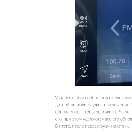
Удалось найти сообщения с похожими
данной ошибки служит приложение 
обновление. Чтобы ошибки не было, 
его, при этом удаляются все его обно
В итоге, после перезагрузки системы