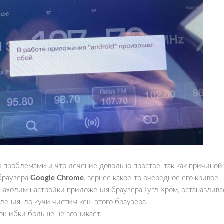
 проблемами и что лечение довольно простое, так как причиной
браузера
Google Chrome
, вернее какое-то очередное его кривое
находим настройки приложения браузера Гугл Хром, останавлив
вления, до кучи чистим кеш этого браузера.
 ошибки больше не возникает.