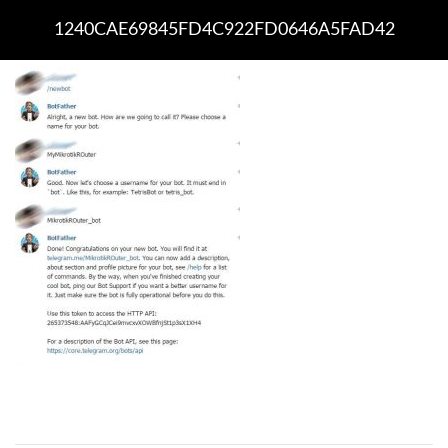
1240CAE69845FD4C922FD0646A5FAD42