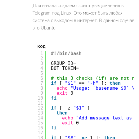
Для начала создаём скрипт уведомления в
Telegram под Linux. Это может быть любая
система с выходом в интернет. В данном случае
это Ubuntu
код
1
#!/bin/bash
2
3
GROUP_ID=
4
BOT_TOKEN=
5
6
# this 3 checks (if) are not ne
7
if
[
"$1"
==
"-h"
];
then
8
echo
"Usage: `basename $0` \"
9
exit
0
10
fi
11
12
if
[ -z
"$1"
]
13
then
14
echo
"Add message text as s
15
exit
0
16
fi
17
18
if
[
"$#"
-
ne
1 ];
then