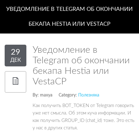
УВЕДОМЛЕНИЕ В TELEGRAM ОБ ОКОНЧАНИИ
БЕКАПА HESTIA ИЛИ VESTACP
Уведомление в
29
Telegram об окончании
ДЕК
бекапа Hestia или
VestaCP
By:
maxya
Category:
Полезняка
Как получить BOT_TOKEN от Telegram говорить
уже нет смысла. Об этом куча информации. И
как получить GROUP_ID (chat_id) тоже. Это есть
у нас в других статья.