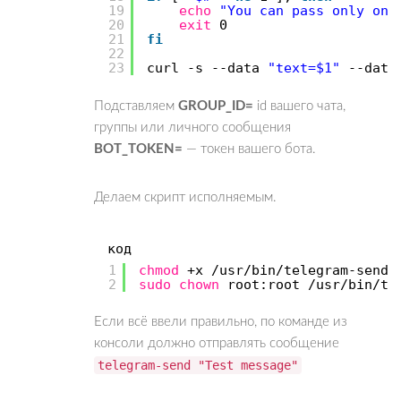
19
echo
"You can pass only one
20
exit
0
21
fi
22
23
curl -s --data
"text=$1"
--dat
Подставляем
GROUP_ID=
id вашего чата,
группы или личного сообщения
BOT_TOKEN=
— токен вашего бота.
Делаем скрипт исполняемым.
код
1
chmod
+x
/usr/bin/telegram-send
2
sudo
chown
root:root
/usr/bin/te
Если всё ввели правильно, по команде из
консоли должно отправлять сообщение
telegram-send "Test message"