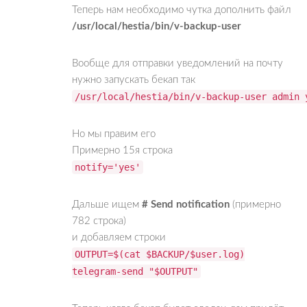
Теперь нам необходимо чутка дополнить файл
/usr/local/hestia/bin/v-backup-user
Вообще для отправки уведомлений на почту
нужно запускать бекап так
/usr/local/hestia/bin/v-backup-user admin 
Но мы правим его
Примерно 15я строка
notify='yes'
Дальше ищем
# Send notification
(примерно
782 строка)
и добавляем строки
OUTPUT=$(cat $BACKUP/$user.log)
telegram-send "$OUTPUT"