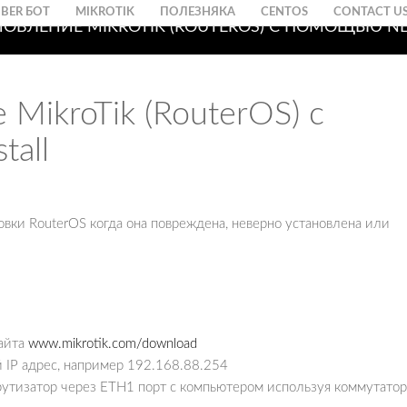
IBER БОТ
MIKROTIK
ПОЛЕЗНЯКА
CENTOS
CONTACT U
ОВЛЕНИЕ MIKROTIK (ROUTEROS) С ПОМОЩЬЮ NE
MikroTik (RouterOS) с
tall
новки RouterOS когда она повреждена, неверно установлена или
сайта
www.mikrotik.com/download
 IP адрес, например 192.168.88.254
рутизатор через ETH1 порт с компьютером используя коммутатор