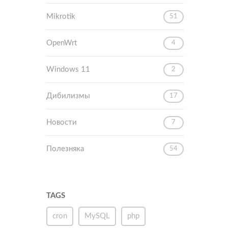
Mikrotik
51
OpenWrt
4
Windows 11
2
Дибилизмы
17
Новости
7
Полезняка
54
TAGS
cron
MySQL
php