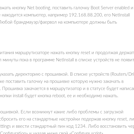
ажать кнопку Net booting, поставить галочку Boot Server enabled и
е находится компьютер, например 192.168.88.200, его NetInstall
 Любой брандмауэр/фаервол на компьютере должны быть
питания маршрутизаторе нажать кнопку reset и продолжая держат
 минуты пока в программе NetInstall в списке устройств не появи
 указать директорию с прошивкой. В списке устройств (Routers/Dri
ке поставить галочку на прошивке которую нужно закачать в
l. Прошивка закачается в маршрутизатор и в статусе будет написа
кнопки install будет кнопка reboot, ее и необходимо нажать.
рошивкой. Если возникнут какие либо проблемы с загрузкой
бросить его на стандартные настройки подержав кнопку reset, л
ettings и ввести стандартный пин код 1234. Либо восстановить че
Configuration» и указав ниже свой «Configure script».