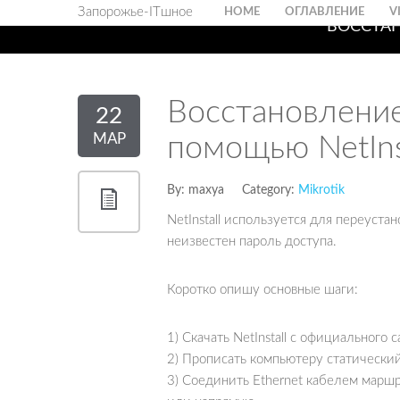
Запорожье-ITшное
HOME
ОГЛАВЛЕНИЕ
V
ВОССТАН
Восстановление 
22
МАР
помощью NetIns
By:
maxya
Category:
Mikrotik
NetInstall используется для переуста
неизвестен пароль доступа.
Коротко опишу основные шаги:
1) Скачать NetInstall с официального 
2) Прописать компьютеру статический
3) Соединить Ethernet кабелем марш