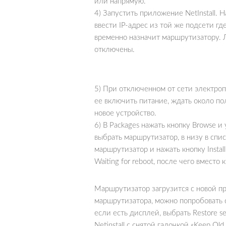
или напрямую.
4) Запустить приложение NetInstall. Н
ввести IP-адрес из той же подсети гд
временно назначит маршрутизатору.
отключены.
5) При отключенном от сети электро
ее включить питание, ждать около пол
новое устройство.
6) В Packages нажать кнопку Browse и
выбрать маршрутизатор, в низу в спис
маршрутизатор и нажать кнопку Instal
Waiting for reboot, после чего вместо 
Маршрутизатор загрузится с новой п
маршрутизатора, можно попробовать с
если есть дисплей, выбрать Restore s
Netinstall с снятой галочкой «Keep Old 