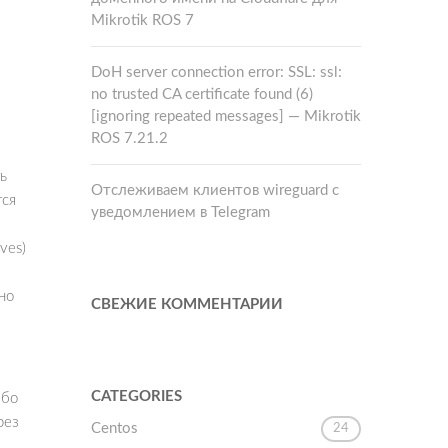
Mikrotik ROS 7
DoH server connection error: SSL: ssl:
no trusted CA certificate found (6)
[ignoring repeated messages] — Mikrotik
ROS 7.21.2
ь
Отслеживаем клиентов wireguard с
тся
уведомлением в Telegram
ves)
но
СВЕЖИЕ КОММЕНТАРИИ
CATEGORIES
ибо
рез
Centos
24