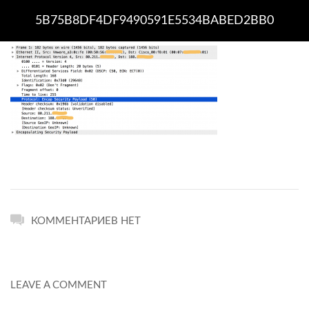
5B75B8DF4DF9490591E5534BABED2BB0
КОММЕНТАРИЕВ НЕТ
LEAVE A COMMENT