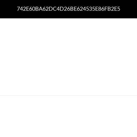
742E60BA62DC4D26BE624535E86FB2E5