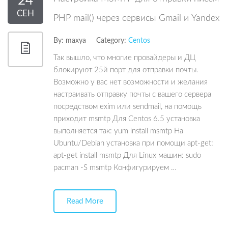
24
СЕН
PHP mail() через сервисы Gmail и Yandex
By:
maxya
Category:
Centos
Так вышло, что многие провайдеры и ДЦ
блокируют 25й порт для отправки почты.
Возможно у вас нет возможности и желания
настраивать отправку почты с вашего сервера
посредством exim или sendmail, на помощь
приходит msmtp Для Centos 6.5 установка
выполняется так: yum install msmtp На
Ubuntu/Debian установка при помощи apt-get:
apt-get install msmtp Для Linux машин: sudo
pacman -S msmtp Конфигурируем …
Read More