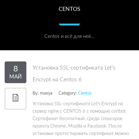
CENTOS
Centos и всё для неё…
8
Установка SSL-сертификата Let’s
МАЙ
Encrypt на Centos 6
By:
maxya
Category:
Centos
Установка SSL-сертификата Let’s Encrypt на
сервер nginx c CENTOS 6 с помощью certbot.
Сертификат бесплатный, среди спонсоров
проекта Chrome, Mozilla и Facebook. После
установки протестировать сертификат можно