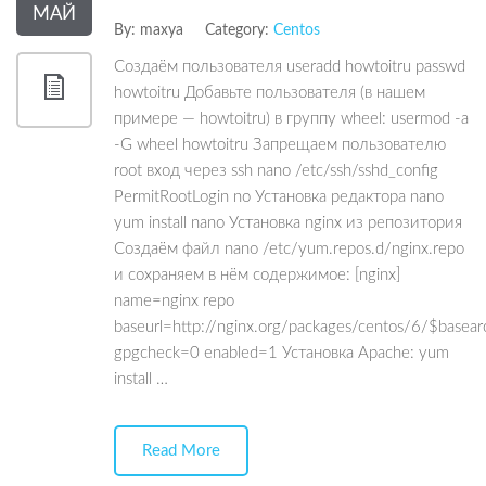
МАЙ
By:
maxya
Category:
Centos
Создаём пользователя useradd howtoitru passwd
howtoitru Добавьте пользователя (в нашем
примере — howtoitru) в группу wheel: usermod -a
-G wheel howtoitru Запрещаем пользователю
root вход через ssh nano /etc/ssh/sshd_config
PermitRootLogin no Установка редактора nano
yum install nano Установка nginx из репозитория
Создаём файл nano /etc/yum.repos.d/nginx.repo
и сохраняем в нём содержимое: [nginx]
name=nginx repo
baseurl=http://nginx.org/packages/centos/6/$basear
gpgcheck=0 enabled=1 Установка Apache: yum
install …
Read More