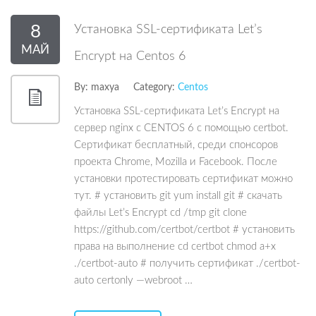
8
Установка SSL-сертификата Let’s
МАЙ
Encrypt на Centos 6
By:
maxya
Category:
Centos
Установка SSL-сертификата Let’s Encrypt на
сервер nginx c CENTOS 6 с помощью certbot.
Сертификат бесплатный, среди спонсоров
проекта Chrome, Mozilla и Facebook. После
установки протестировать сертификат можно
тут. # установить git yum install git # скачать
файлы Let’s Encrypt cd /tmp git clone
https://github.com/certbot/certbot # установить
права на выполнение cd certbot chmod a+x
./certbot-auto # получить сертификат ./certbot-
auto certonly —webroot …