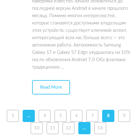
наверняка известно, начали обновляться до
последней версии Android в начале прошлого
месяца. Помимо многих интересностей,
которые становятся доступными владельцам
этих устройств, существует ключевой аспект,
интересующий всех нас больше всего — это
автономная работа. Автономность Samsung
Galaxy S7 и Galaxy S7 Edge ухудшилась на 10%
после обновления Android 7.0 Оба флагмана
традиционно …
Read More
1
…
4
5
6
7
8
9
10
11
12
…
16