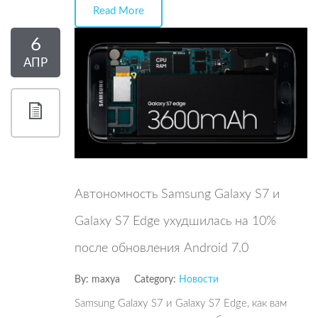
Read More
6
АПР
Автономность Samsung Galaxy S7 и
Galaxy S7 Edge ухудшилась на 10%
после обновления Android 7.0
By:
maxya
Category:
Новости
Samsung Galaxy S7 и Galaxy S7 Edge, как вам