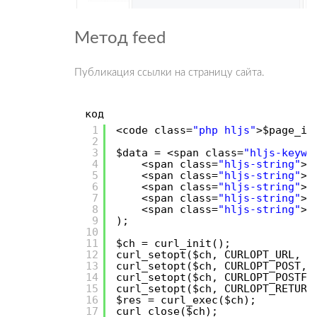
Метод feed
Публикация ссылки на страницу сайта.
код
1
<code class=
"php hljs"
>$page_id
2
3
$data = <span class=
"hljs-keywo
4
<span class=
"hljs-string"
>
'
5
<span class=
"hljs-string"
>
'
6
<span class=
"hljs-string"
>
'
7
<span class=
"hljs-string"
>
'
8
<span class=
"hljs-string"
>
'
9
);
10
11
$ch = curl_init();
12
curl_setopt($ch, CURLOPT_URL, <
13
curl_setopt($ch, CURLOPT_POST, 
14
curl_setopt($ch, CURLOPT_POSTFI
15
curl_setopt($ch, CURLOPT_RETURN
16
$res = curl_exec($ch);
17
curl_close($ch);