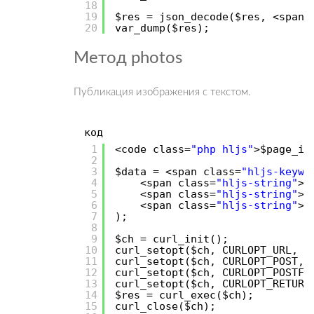
18
19
$res = json_decode($res, <span 
20
var_dump($res);
Метод photos
Публикация изображения с текстом.
код
1
<code class=
"php hljs"
>$page_id
2
3
$data = <span class=
"hljs-keywo
4
<span class=
"hljs-string"
>
'
5
<span class=
"hljs-string"
>
'
6
<span class=
"hljs-string"
>
'
7
);
8
9
$ch = curl_init();
10
curl_setopt($ch, CURLOPT_URL, <
11
curl_setopt($ch, CURLOPT_POST, 
12
curl_setopt($ch, CURLOPT_POSTFI
13
curl_setopt($ch, CURLOPT_RETURN
14
$res = curl_exec($ch);
15
curl_close($ch);