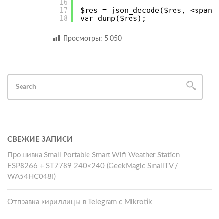
16
17
$res = json_decode($res, <span 
18
var_dump($res);
Просмотры:
5 050
СВЕЖИЕ ЗАПИСИ
Прошивка Small Portable Smart Wifi Weather Station
ESP8266 + ST7789 240×240 (GeekMagic SmallTV /
WA54HC048I)
Отправка кириллицы в Telegram с Mikrotik