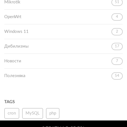
Mikrotik
51
OpenWrt
4
Windows 11
2
Дибилизмы
17
Новости
7
Полезняка
54
TAGS
cron
MySQL
php