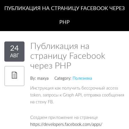
ПУБЛИКАЦИЯ НА СТРАНИЦУ FACEBOOK ЧЕРЕЗ
PHP
Публикация на
24
страницу Facebook
АВГ
через PHP
By:
maxya
Category:
Полезняка
Инструкция как получить бессрочный access
token, запросы к Graph API, отправка сообщения
на стену FB.
Создаем приложение на странице
https://developers.facebook.com/apps/