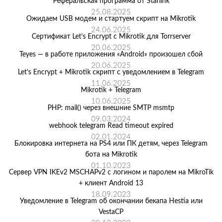
Реферальская программа от Starlink
25.08.2025
Ожидаем USB модем и стартуем скрипт на Mikrotik
24.06.2025
Сертификат Let’s Encrypt с Mikrotik для Torrserver
20.06.2025
Teyes — в работе приложения «Android» произошел сбой
20.06.2025
Let’s Encrypt + Mikrotik скрипт с уведомлением в Telegram
11.06.2025
Mikrotik + Telegram
10.06.2025
PHP: mail() через внешние SMTP msmtp
09.03.2024
webhook telegram Read timeout expired
02.01.2024
Блокировка интернета на PS4 или ПК детям, через Telegram
бота на Mikrotik
01.10.2023
Сервер VPN IKEv2 MSCHAPv2 с логином и паролем на MikroTik
+ клиент Android 13
18.09.2023
Уведомление в Telegram об окончании бекапа Hestia или
VestaCP