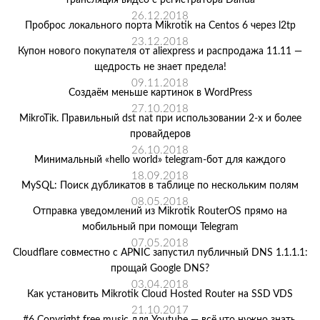
трансляция видео с регистратора Dahua
26.12.2018
Проброс локального порта Mikrotik на Centos 6 через l2tp
23.12.2018
Купон нового покупателя от aliexpress и распродажа 11.11 —
щедрость не знает предела!
09.11.2018
Создаём меньше картинок в WordPress
27.10.2018
MikroTik. Правильный dst nat при использовании 2-х и более
провайдеров
26.10.2018
Минимальный «hello world» telegram-бот для каждого
18.09.2018
MySQL: Поиск дубликатов в таблице по нескольким полям
08.05.2018
Отправка уведомлений из Mikrotik RouterOS прямо на
мобильный при помощи Telegram
07.05.2018
Cloudflare совместно с APNIC запустил публичный DNS 1.1.1.1:
прощай Google DNS?
03.04.2018
Как установить Mikrotik Cloud Hosted Router на SSD VDS
21.10.2017