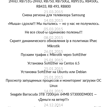
2HnD, RB751G-2HnD, RB750, RB750GL, RB951G, RB450G,
RB433, RB 493, RB800
21.03.2015
Смена региона для телевизора Samsung
14.03.2015
«Мыша» сдохла!!! Мы пытались — но у нас не получилось.
05.03.2015
Не все cloud-ы одинаково полезны!!!
08.02.2015
Скрипт динамического обновления ip в политиках IPsec
Mikrotik
26.01.2015
Пускаем трафик с Mikrotik через SoftEther
25.01.2015
Установка SoftEther на Centos 6.5
25.01.2015
Установка SoftEther на Ubuntu или Debian
25.01.2015
Просмотр запущенных процессов и мониторинг загрузки ОС
Linux
14.01.2015
Seagate Barracuda 3TB 7200rpm 64MB ST3000DM001 —
«Деньги на ветер!!!»
24.12.2014