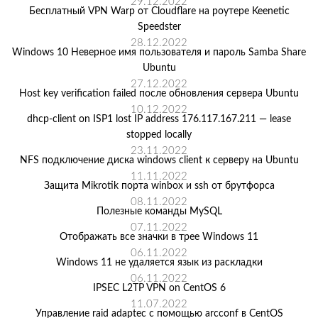
29.12.2022
Бесплатный VPN Warp от Cloudflare на роутере Keenetic
Speedster
28.12.2022
Windows 10 Неверное имя пользователя и пароль Samba Share
Ubuntu
27.12.2022
Host key verification failed после обновления сервера Ubuntu
10.12.2022
dhcp-client on ISP1 lost IP address 176.117.167.211 — lease
stopped locally
23.11.2022
NFS подключение диска windows client к серверу на Ubuntu
11.11.2022
Защита Mikrotik порта winbox и ssh от брутфорса
08.11.2022
Полезные команды MySQL
07.11.2022
Отображать все значки в трее Windows 11
06.11.2022
Windows 11 не удаляется язык из раскладки
06.11.2022
IPSEC L2TP VPN on CentOS 6
11.07.2022
Управление raid adaptec с помощью arcconf в CentOS