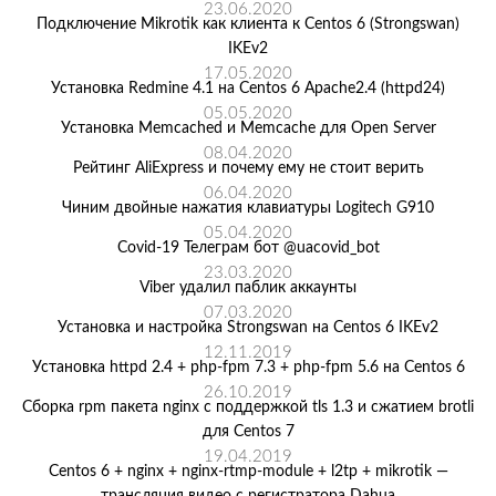
23.06.2020
Подключение Mikrotik как клиента к Centos 6 (Strongswan)
IKEv2
17.05.2020
Установка Redmine 4.1 на Centos 6 Apache2.4 (httpd24)
05.05.2020
Установка Memcached и Memcache для Open Server
08.04.2020
Рейтинг AliExpress и почему ему не стоит верить
06.04.2020
Чиним двойные нажатия клавиатуры Logitech G910
05.04.2020
Covid-19 Телеграм бот @uacovid_bot
23.03.2020
Viber удалил паблик аккаунты
07.03.2020
Установка и настройка Strongswan на Centos 6 IKEv2
12.11.2019
Установка httpd 2.4 + php-fpm 7.3 + php-fpm 5.6 на Centos 6
26.10.2019
Сборка rpm пакета nginx с поддержкой tls 1.3 и сжатием brotli
для Centos 7
19.04.2019
Centos 6 + nginx + nginx-rtmp-module + l2tp + mikrotik —