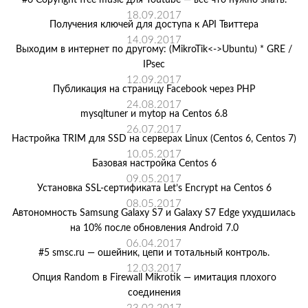
#6 Copyright free music для Youtube — всё что нужно знать.
18.09.2017
Получения ключей для доступа к API Твиттера
14.09.2017
Выходим в интернет по другому: (MikroTik<->Ubuntu) * GRE /
IPsec
12.09.2017
Публикация на страницу Facebook через PHP
24.08.2017
mysqltuner и mytop на Centos 6.8
26.07.2017
Настройка TRIM для SSD на серверах Linux (Centos 6, Centos 7)
10.05.2017
Базовая настройка Centos 6
09.05.2017
Установка SSL-сертификата Let’s Encrypt на Centos 6
08.05.2017
Автономность Samsung Galaxy S7 и Galaxy S7 Edge ухудшилась
на 10% после обновления Android 7.0
06.04.2017
#5 smsc.ru — ошейник, цепи и тотальный контроль.
12.03.2017
Опция Random в Firewall Mikrotik — имитация плохого
соединения