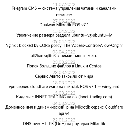
11.07.2022
Telegram CMS — система управления чатами и каналами
телеграм
27.05.2022
Dualwan Mikrotik ROS v7.1
15.04.2022
Увеличение размера раздела ubuntu—vg-ubuntu—lv
09.04.2022
Nginx : blocked by CORS policy: The ‘Access-Control-Allow-Origin’
03.04.2022
fail2ban.sqlite3 занимает много места
23.03.2022
Поиск больших файлов в Linux и Centos
23.03.2022
Сервис Авито закрыли от мира
18.03.2022
vpn сервис cloudflare warp на mikrotik ROS v7.1 — wireguard
15.03.2022
Кидалы с INNET TRADING на olx (innet-trading.com)
04.03.2022
Доменное имя и динамический ip на Mikrotik сервис Cloudflare
api v4
22.01.2022
DNS over HTTPS (DoH) на роутерах Mikrotik