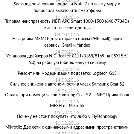
14.10.2016
Samsung остановила продажи Note 7 по всему миру и
попросила выключить смартфоны
11.10.2016
Типовая неисправность ИБП APC Smart 1000-1500 (640-7734D)
мигают все светодиоды
04.10.2016
Настройка MSMTP для отправки писем PHP mail() через
сервисы Gmail и Yandex
24.09.2016
Установка драйверов NIC Realtek 8111/8168/8169 на ESXi 5.5(
6.0) на рабочую (обновленную) систему
25.08.2016
Ремонт или модернизация подсветки Logitech G15
14.08.2016
Сильное снижение автономности в часах Samsung Gear S2
25.05.2016
Оплата при помощи часов Samsung Gear S2 — NFC Приватбанк
14.04.2016
MESH на Mikrotik
05.03.2016
Почему не стоит покупать что либо у FlyTechnology
16.02.2016
Mikrotik: Две сети с одинаковыми адресными пространствами