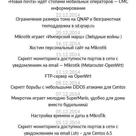
«Новая почта» идёт стопами мобильных операторов — СМС
информирование
22.12.2014
Ограничение размера тома на QNAP и безграмотная
техподдержка в sd.qnap.ru
20.12.2014
Mikrotik играет «Имперский марш» (Звёздные войны )
16.12.2014
Хостим персональный сайт на Mikrotik
15.12.2014
Скрипт мониторинга доступности портов в сети с
уведомлением на email — Mikrotik (Metarouter-OpenWrt)
11.12.2014
FTP-сервер на OpenWrt
09.12.2014
Скрипт борьбы с небольшыми DDOS атаками для Centos
07.12.2014
Микротик играет мелодию SuperMario, удобно для дома
вместо будильника)
05.12.2014
Настройка времени и даты в MikroTik
05.12.2014
Скрипт мониторинга доступности портов в сети с
уведомлением на email (.sh) – для Centos 6.5