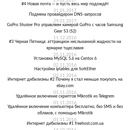
23.02.2017
#4 Новая почта — и пусть весь мир подождёт
31.01.2017
Подмена провайдером DNS-запросов
29.01.2017
GoPro Shutter Pro управляем камерой GoPro с часов Samsung
Gear S3 (S2)
11.12.2016
#3 Черная Пятница: аттракцион неслыханной жадности на
ярмарке тщеславия
25.11.2016
Установка MySQL 5.6 на Centos 6
02.11.2016
Настройки iptables для SoftEther
02.11.2016
Интернет дибилизмы #2 Почему я стал меньше покупать на
ebay.com
01.11.2016
Удалённое включение скриптов Mikrotik из Telegrem
01.11.2016
Удалённое включение компьютера бесплатно, без SMS и без
облаков, с помощью Mikrotik
01.11.2016
Интернет дибилизмы #1 freehost.com.ua