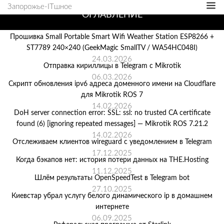
Запорожье-ITшное
ОГЛАВЛЕНИЕ
Прошивка Small Portable Smart Wifi Weather Station ESP8266 +
ST7789 240×240 (GeekMagic SmallTV / WA54HC048I)
24.03.2026
Отправка кириллицы в Telegram с Mikrotik
06.03.2026
Скрипт обновления ipv6 адреса доменного имени на Cloudflare
для Mikrotik ROS 7
14.02.2026
DoH server connection error: SSL: ssl: no trusted CA certificate
found (6) [ignoring repeated messages] — Mikrotik ROS 7.21.2
14.02.2026
Отслеживаем клиентов wireguard с уведомлением в Telegram
17.12.2025
Когда бэкапов нет: история потери данных на THE.Hosting
11.12.2025
Шлём результаты OpenSpeedTest в Telegram bot
27.10.2025
Киевстар убрал услугу белого динамического ip в домашнем
интернете
06.09.2025