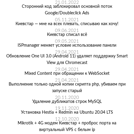
21.01.2022
Сторонний код заблокировал основной поток
Google/Doubleclick Ads
05.11.2021
Киевстар — мне на всех плевать, списываю как хочу!
09.06.2021
Киевстар списал всё
09.05.2021
ISPmanager меняет условие использование панели
29.04.2021
Обновление One UI 3.0 (Android 11) удаляет поддержку Smart
View для Chromecast
29.04.2021
Mixed Content при обращении к WebSocket
21.04.2021
Выполнение только одной копии скрипта php, убиваем при
запуске старый
20.11.2020
Удаление дубликатов строк MySQL
19.11.2020
Установка Hestia + Redmin на Ubuntu 20.04 LTS
12.10.2020
Mikrotik + 4G модем Киевстар + проброс порта на
виртуальный VPS с белым ip