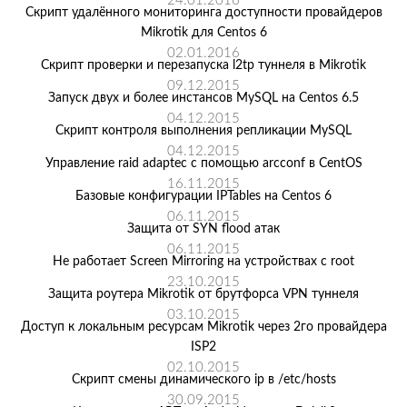
24.01.2016
Скрипт удалённого мониторинга доступности провайдеров
Mikrotik для Centos 6
02.01.2016
Скрипт проверки и перезапуска l2tp туннеля в Mikrotik
09.12.2015
Запуск двух и более инстансов MySQL на Centos 6.5
04.12.2015
Скрипт контроля выполнения репликации MySQL
04.12.2015
Управление raid adaptec с помощью arcconf в CentOS
16.11.2015
Базовые конфигурации IPTables на Centos 6
06.11.2015
Защита от SYN flood атак
06.11.2015
Не работает Screen Mirroring на устройствах с root
23.10.2015
Защита роутера Mikrotik от брутфорса VPN туннеля
03.10.2015
Доступ к локальным ресурсам Mikrotik через 2го провайдера
ISP2
02.10.2015
Скрипт смены динамического ip в /etc/hosts
30.09.2015