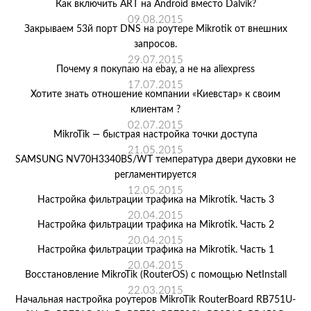
Как включить ART на Android вместо Dalvik?
09.08.2015
Закрываем 53й порт DNS на роутере Mikrotik от внешних
запросов.
29.07.2015
Почему я покупаю на ebay, а не на aliexpress
17.07.2015
Хотите знать отношение компании «Киевстар» к своим
клиентам ?
02.07.2015
MikroTik — быстрая настройка точки доступа
21.05.2015
SAMSUNG NV70H3340BS/WT температура двери духовки не
регламентируется
12.05.2015
Настройка фильтрации трафика на Mikrotik. Часть 3
20.04.2015
Настройка фильтрации трафика на Mikrotik. Часть 2
20.04.2015
Настройка фильтрации трафика на Mikrotik. Часть 1
20.04.2015
Восстановление MikroTik (RouterOS) с помощью NetInstall
22.03.2015
Начальная настройка роутеров MikroTik RouterBoard RB751U-